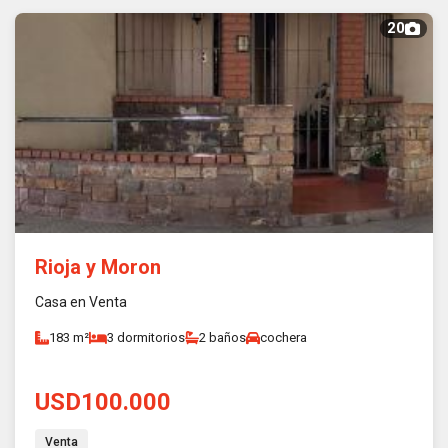
20
Rioja y Moron
Casa en Venta
183 m²
3 dormitorios
2 baños
cochera
USD100.000
Venta