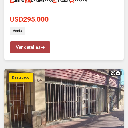
480 m²
4 dormitorios
3 baños
cochera
USD295.000
Venta
Ver detalles
25
Destacado