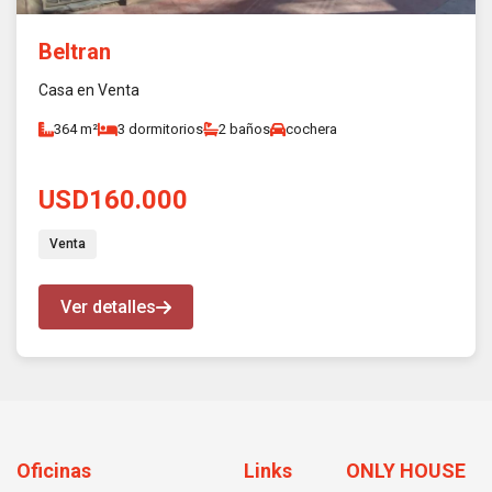
Beltran
Casa en Venta
364 m²
3 dormitorios
2 baños
cochera
USD160.000
Venta
Ver detalles
Oficinas
Links
ONLY HOUSE